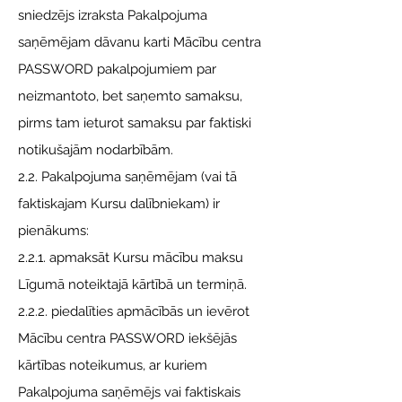
sniedzējs izraksta Pakalpojuma
saņēmējam dāvanu karti Mācību centra
PASSWORD pakalpojumiem par
neizmantoto, bet saņemto samaksu,
pirms tam ieturot samaksu par faktiski
notikušajām nodarbībām.
2.2. Pakalpojuma saņēmējam (vai tā
faktiskajam Kursu dalībniekam) ir
pienākums:
2.2.1. apmaksāt Kursu mācību maksu
Līgumā noteiktajā kārtībā un termiņā.
2.2.2. piedalīties apmācībās un ievērot
Mācību centra PASSWORD iekšējās
kārtības noteikumus, ar kuriem
Pakalpojuma saņēmējs vai faktiskais