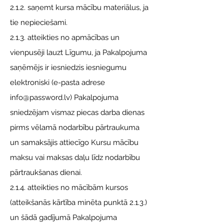
2.1.2. saņemt kursa mācību materiālus, ja
tie nepieciešami.
2.1.3. atteikties no apmācības un
vienpusēji lauzt Līgumu, ja Pakalpojuma
saņēmējs ir iesniedzis iesniegumu
elektroniski (e-pasta adrese
info@password.lv) Pakalpojuma
sniedzējam vismaz piecas darba dienas
pirms vēlamā nodarbību pārtraukuma
un samaksājis attiecīgo Kursu mācību
maksu vai maksas daļu līdz nodarbību
pārtraukšanas dienai.
2.1.4. atteikties no mācībām kursos
(atteikšanās kārtība minēta punktā 2.1.3.)
un šādā gadījumā Pakalpojuma