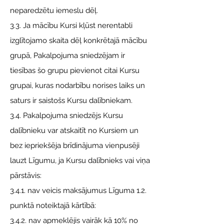
neparedzētu iemeslu dēļ.
3.3. Ja mācību Kursi kļūst nerentabli
izglītojamo skaita dēļ konkrētajā mācību
grupā, Pakalpojuma sniedzējam ir
tiesības šo grupu pievienot citai Kursu
grupai, kuras nodarbību norises laiks un
saturs ir saistošs Kursu dalībniekam.
3.4. Pakalpojuma sniedzējs Kursu
dalībnieku var atskaitīt no Kursiem un
bez iepriekšēja brīdinājuma vienpusēji
lauzt Līgumu, ja Kursu dalībnieks vai viņa
pārstāvis:
3.4.1. nav veicis maksājumus Līguma 1.2.
punktā noteiktajā kārtībā:
3.4.2. nav apmeklējis vairāk kā 10% no