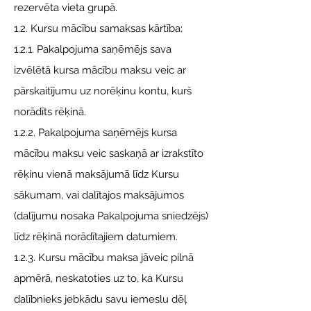
rezervēta vieta grupā.
1.2. Kursu mācību samaksas kārtība:
1.2.1. Pakalpojuma saņēmējs sava
izvēlētā kursa mācību maksu veic ar
pārskaitījumu uz norēķinu kontu, kurš
norādīts rēķinā.
1.2.2. Pakalpojuma saņēmējs kursa
mācību maksu veic saskaņā ar izrakstīto
rēķinu vienā maksājumā līdz Kursu
sākumam, vai dalītajos maksājumos
(dalījumu nosaka Pakalpojuma sniedzējs)
līdz rēķinā norādītajiem datumiem.
1.2.3. Kursu mācību maksa jāveic pilnā
apmērā, neskatoties uz to, ka Kursu
dalībnieks jebkādu savu iemeslu dēļ