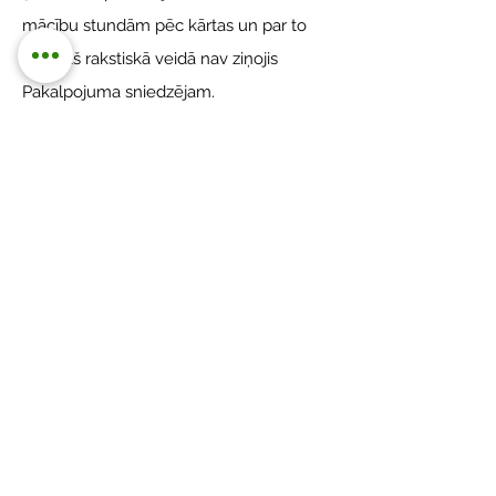
mācību stundām pēc kārtas un par to
iepriekš rakstiskā veidā nav ziņojis
Pakalpojuma sniedzējam.
3.4.3. ir pārkāpis Mācību centra
PASSWORD iekšējās kārtības
noteikumus.
4. Citi noteikumi
4.1. Visi strīdi, kas varētu rasties starp
līgumslēdzējiem Līguma izpildes laikā,
risināmi savstarpējo pārrunu ceļā, bet, ja
vienošanās netiek panākta, strīdi tiek
risināti tiesā atbilstoši Latvijas Republikas
spēkā esošo normatīvo aktu prasībām.
4.2. Kursu dalībnieks vai viņa pārstāvis ir