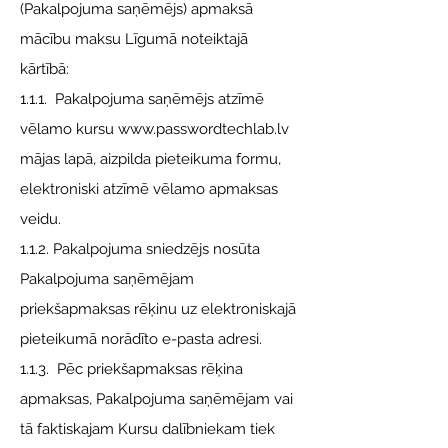
(Pakalpojuma saņēmējs) apmaksā
mācību maksu Līgumā noteiktajā
kārtībā:
1.1.1. Pakalpojuma saņēmējs atzīmē
vēlamo kursu www.passwordtechlab.lv
mājas lapā, aizpilda pieteikuma formu,
elektroniski atzīmē vēlamo apmaksas
veidu.
1.1.2. Pakalpojuma sniedzējs nosūta
Pakalpojuma saņēmējam
priekšapmaksas rēķinu uz elektroniskajā
pieteikumā norādīto e-pasta adresi.
1.1.3. Pēc priekšapmaksas rēķina
apmaksas, Pakalpojuma saņēmējam vai
tā faktiskajam Kursu dalībniekam tiek