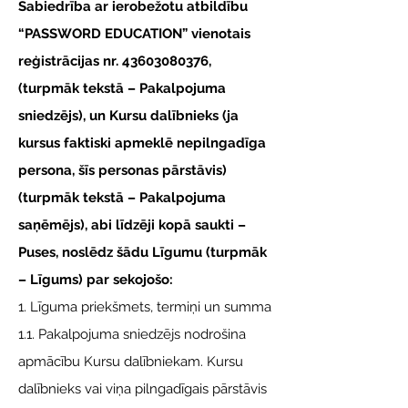
Sabiedrība ar ierobežotu atbildību
“PASSWORD EDUCATION” vienotais
reģistrācijas nr.
43603080376
,
(turpmāk tekstā – Pakalpojuma
sniedzējs), un Kursu dalībnieks (ja
kursus faktiski apmeklē nepilngadīga
persona, šīs personas pārstāvis)
(turpmāk tekstā – Pakalpojuma
saņēmējs), abi līdzēji kopā saukti –
Puses, noslēdz šādu Līgumu (turpmāk
– Līgums) par sekojošo:
1. Līguma priekšmets, termiņi un summa
1.1. Pakalpojuma sniedzējs nodrošina
apmācību Kursu dalībniekam. Kursu
dalībnieks vai viņa pilngadīgais pārstāvis