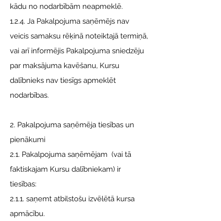
kādu no nodarbībām neapmeklē.
1.2.4. Ja Pakalpojuma saņēmējs nav
veicis samaksu rēķinā noteiktajā termiņā,
vai arī informējis Pakalpojuma sniedzēju
par maksājuma kavēšanu, Kursu
dalībnieks nav tiesīgs apmeklēt
nodarbības.
2. Pakalpojuma saņēmēja tiesības un
pienākumi
2.1. Pakalpojuma saņēmējam (vai tā
faktiskajam Kursu dalībniekam) ir
tiesības:
2.1.1. saņemt atbilstošu izvēlētā kursa
apmācību.