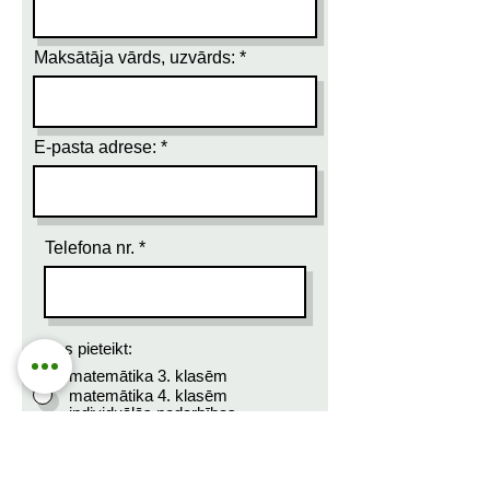
Maksātāja vārds, uzvārds:
E-pasta adrese:
Telefona nr.
Vēlos pieteikt:
matemātika 3. klasēm
matemātika 4. klasēm
individuālās nodarbības
matemātikā
pāru nodarbības matemātikā
Papildus info