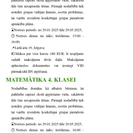
palīdzētu saprast skolā apgūstamo vielu, sakārtotu
līdz šim nesaprastās tēmas. Pirmajā nodarbībā tiek
noteikts grupas vidējais līmenis, esošās problēmas,
lai varētu izveidotu konkrētajai grupai piemērotu
apmācību plānu.
⌛Norises periods: no
29.01.2025
līdz
29.05.2025
;
🕒Norises dienas un laiks: trešdienas, 15:00 -
16:00;
📌Lielā iela 19, Jelgava;
💶Maksa par visu kursu: 180 EUR. Ir iespējams
sadalīt maksājumu divās daļās. Maksājumu
apliecinošos dokumentus var iesniegt VID
pārmaksātā IIN atgūšanai.
MATEMĀTIKA 4. KLASEI
Nodarbības domātas kā atbalsts bērniem, lai
palīdzētu saprast skolā apgūstamo vielu, sakārtotu
līdz šim nesaprastās tēmas. Pirmajā nodarbībā tiek
noteikts grupas vidējais līmenis, esošās problēmas,
lai varētu izveidotu konkrētajai grupai piemērotu
apmācību plānu.
⌛Norises periods: no 29.01
.2025 līdz
29.05.2025
;
🕒Norises dienas un laiks: trešdienas, 16:00 -