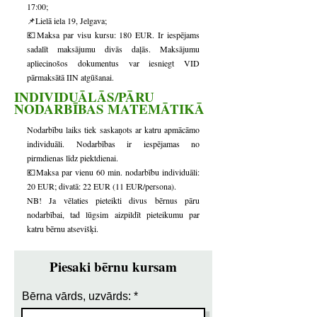
17:00;
📌Lielā iela 19, Jelgava;
💶Maksa par visu kursu: 180 EUR. Ir iespējams
sadalīt maksājumu divās daļās. Maksājumu
apliecinošos dokumentus var iesniegt VID
pārmaksātā IIN atgūšanai.
INDIVIDUĀLĀS/PĀRU
NODARBĪBAS MATEMĀTIKĀ
Nodarbību laiks tiek saskaņots ar katru apmācāmo
individuāli. Nodarbības ir iespējamas no
pirmdienas līdz piektdienai.
💶Maksa par vienu 60 min. nodarbību individuāli:
20 EUR; divatā: 22 EUR (11 EUR/persona).
NB! Ja vēlaties pieteikti divus bērnus pāru
nodarbībai, tad lūgsim aizpildīt pieteikumu par
katru bērnu atsevišķi.
Piesaki bērnu kursam
Bērna vārds, uzvārds: