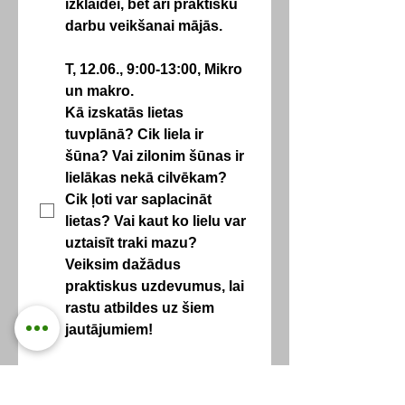
izklaidei, bet arī praktisku 
darbu veikšanai mājās.
T, 12.06., 9:00-13:00, 
Mikro 
un makro.
Kā izskatās lietas 
tuvplānā? Cik liela ir 
šūna? Vai zilonim šūnas ir 
lielākas nekā cilvēkam? 
Cik ļoti var saplacināt 
lietas? Vai kaut ko lielu var 
uztaisīt traki mazu? 
Veiksim dažādus 
praktiskus uzdevumus, lai 
rastu atbildes uz šiem 
jautājumiem!
T, 12.06., 14:00-18:00, 
Ātruma apsēstie.