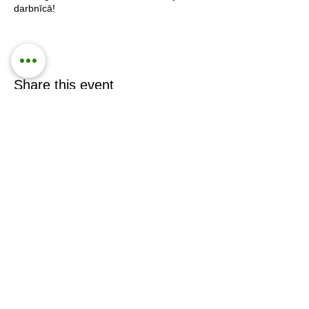
darbnīcā!
Share this event
Lielā iela 19, Jelgava
info@password.lv
28816925
Administrācijas darba laiks
P-Pk 9:00-17:00