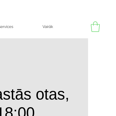
ervices
Vairāk
stās otas,
18:00