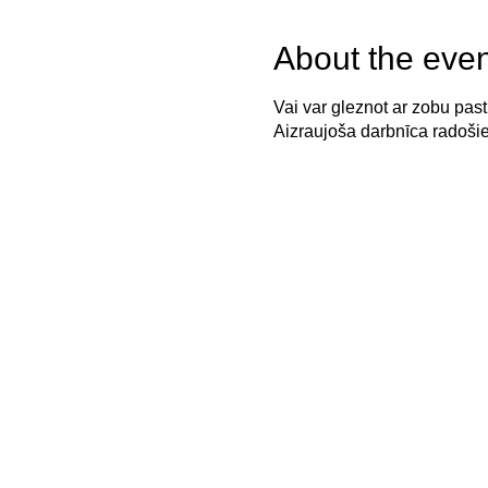
About the even
Vai var gleznot ar zobu pas
Aizraujoša darbnīca radoši