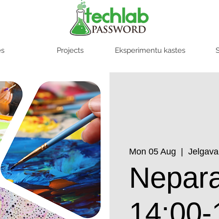
es
Projects
Eksperimentu kastes
S
Mon 05 Aug
  |  
Jelgava
Nepara
14:00-