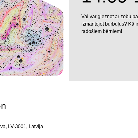
Vai var gleznot ar zobu p
izmantojot burbuļus? Kā i
radošiem bērniem!
on
ava, LV-3001, Latvija