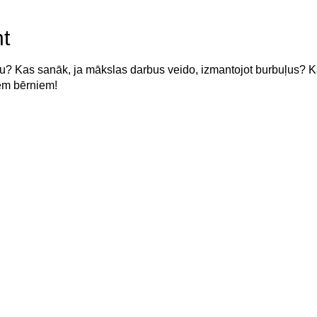
t
tu? Kas sanāk, ja mākslas darbus veido, izmantojot burbuļus? 
em bērniem!