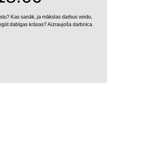
astu? Kas sanāk, ja mākslas darbus veido,
egūt dabīgas krāsas? Aizraujoša darbnīca