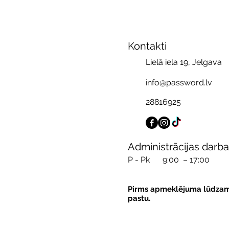
Kontakti
Lielā iela 19, Jelgava
info@password.lv
28816925
Administrācijas darba
P - Pk
9:00 – 17:00
Pirms apmeklējuma lūdzam pi
pastu.