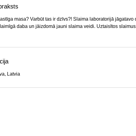
praksts
i elastīga masa? Varbūt tas ir dzīvs?! Slaima laboratorijā jāgatavo 
 slaimīgā daba un jāizdomā jauni slaima veidi. Uztaisītos slaimus
cija
va, Latvia