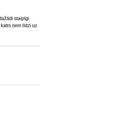
dažādi staipīgi
 katrs ņem līdzi uz