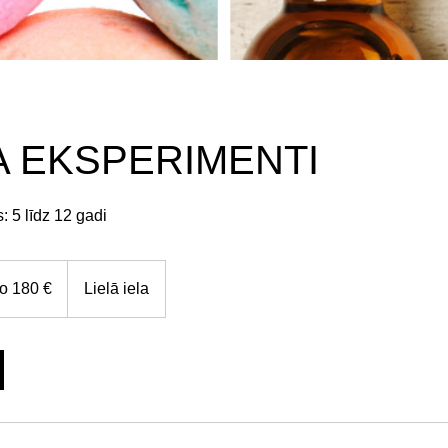
A EKSPERIMENTI
 5 līdz 12 gadi
o 180 €
Lielā iela