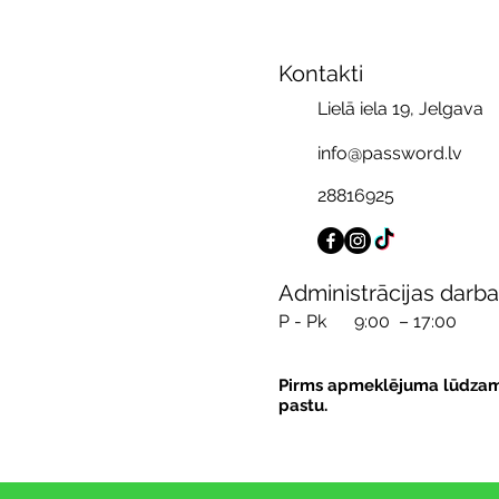
Kontakti
Lielā iela 19, Jelgava
info@password.lv
28816925
Administrācijas darba
P - Pk
9:00 – 17:00
Pirms apmeklējuma lūdzam pi
pastu.