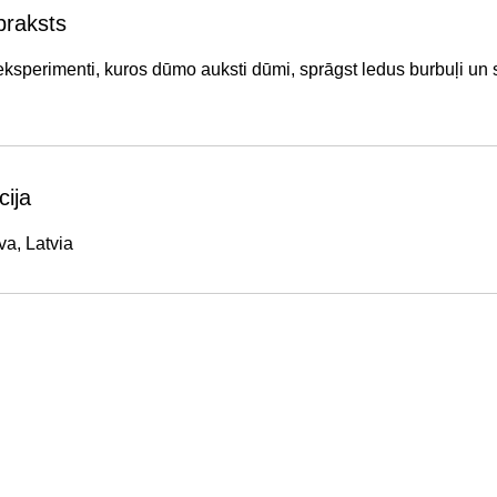
praksts
 eksperimenti, kuros dūmo auksti dūmi, sprāgst ledus burbuļi un 
cija
va, Latvia