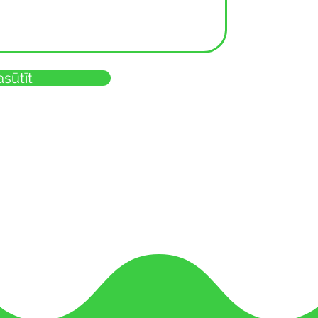
asūtīt