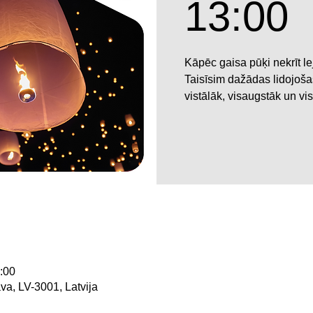
13:00
Kāpēc gaisa pūķi nekrīt le
Taisīsim dažādas lidojošas
vistālāk, visaugstāk un vis
3:00
ava, LV-3001, Latvija