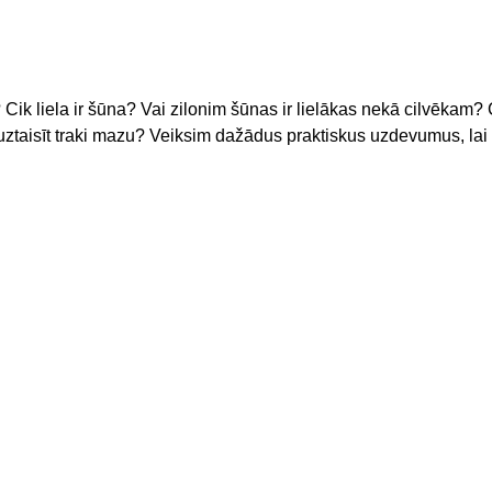
 Cik liela ir šūna? Vai zilonim šūnas ir lielākas nekā cilvēkam? C
r uztaisīt traki mazu? Veiksim dažādus praktiskus uzdevumus, lai 