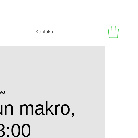
Kontakti
va
un makro,
3:00