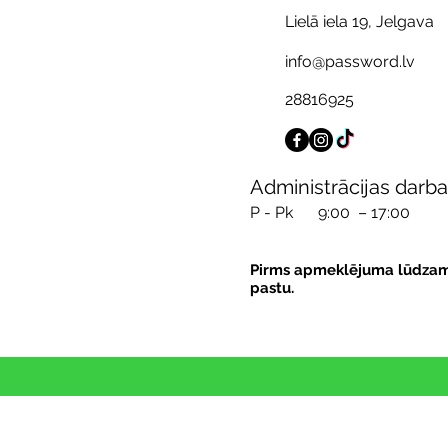
Lielā iela 19, Jelgava
info@password.lv
28816925
Administrācijas darba
P - Pk
9:00 – 17:00
Pirms apmeklējuma lūdzam pi
pastu.