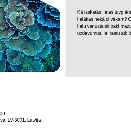
Kā izskatās lietas tuvplānā
lielākas nekā cilvēkam? Ci
lielu var uztaisīt traki m
uzdevumus, lai rastu atbi
:00
ava, LV-3001, Latvija