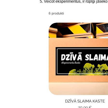
Veicot eksperimentus, ir rūpīgi jāseko 
6 produkti
DZĪVĀ SLAIMA KASTE
Ātrais skats
Cena
20,99 €