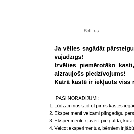
Ballītes
Ja vēlies sagādāt pārstei
vajadzīgs!
Izvēlies piemērotāko kast
aizraujošs piedzīvojums!
Katrā kastē ir iekļauts vis
ĪPAŠI NORĀDĪJUMI:
Lūdzam noskaidrot pirms kastes iegād
Eksperimenti veicami pilngadīgu pers
Eksperimenti ir jāveic pie galda, kuram
Veicot eksperimentus, bērniem ir jābū