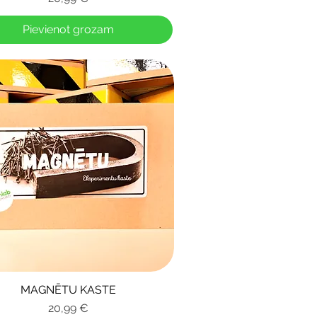
Pievienot grozam
MAGNĒTU KASTE
Ātrais skats
Cena
20,99 €