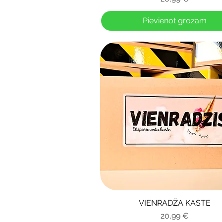
Pievienot grozam
VIENRADŽA KASTE
Ātrais skats
Cena
20,99 €