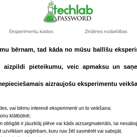
Eksperimentu kastes
Zinātnes nodarbības
gumu bērnam, tad kāda no mūsu ballīšu eksper
i, aizpildi pieteikumu, veic apmaksu un sa
s nepieciešamais aizraujošu eksperimentu veikš
es, vai bērnu interesē eksperimenti un to veikšana;
onu klātbūtnē;
 obligāti ir jāuzklāj plēve vai kāds aizsargmateriāls, lai nesaboj
t uzvilktam apģērbam, kuru nav žēl sasmērēt vai sabojāt.