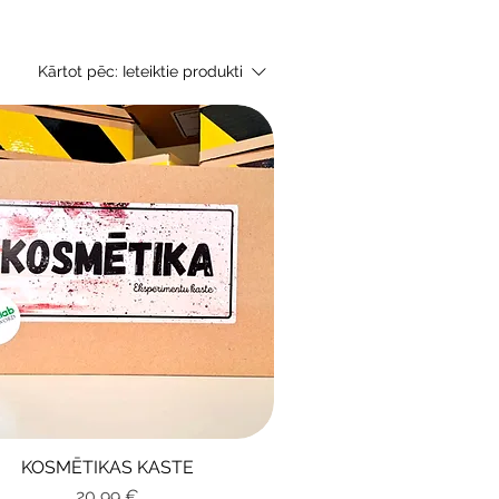
Kārtot pēc:
Ieteiktie produkti
KOSMĒTIKAS KASTE
Ātrais skats
Cena
20,99 €