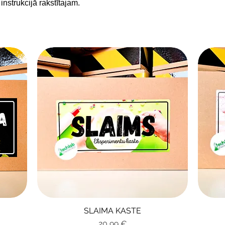
instrukcijā rakstītajam.
SLAIMA KASTE
Ātrais skats
Cena
20,99 €