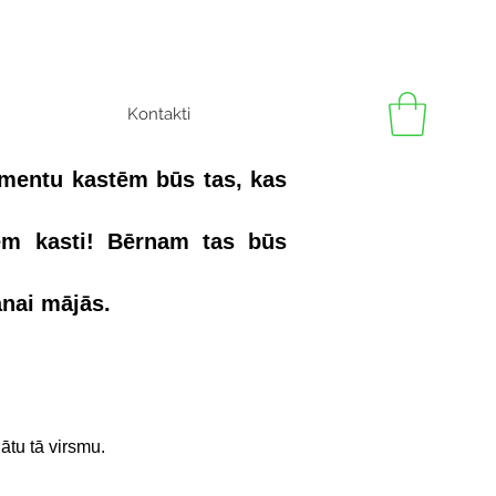
Kontakti
imentu kastēm būs tas, kas
ņem kasti! Bērnam tas būs
anai mājās.
ātu tā virsmu.